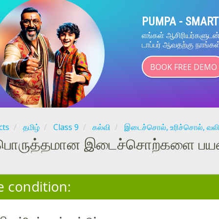
PUMPA - SMART
எங்கள் ஆசிரியர்களுட
டாப்பர் ஆவதற்கு நாங்கள
BOOK FREE DEMO
cts
தமிழ்
Class 9
கல்வி
இடைச்சொல், உரிச்சொல், வலி
பொருத்தமான இடைச்சொற்களை பயன்ப
e condition: