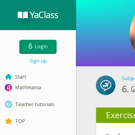
Login
Sign up
Start
Subje
6.
Mathmania
Teacher tutorials
Exercis
TOP