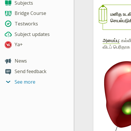
Subjects
Bridge Course
மனித உடலி
செயல்படுக
Testworks
Subject updates
அமைப்பு:
கல்லீ
Ya+
விடப் பெரிதாக 
News
Send feedback
See more