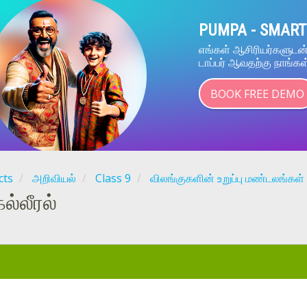
PUMPA - SMART
எங்கள் ஆசிரியர்களுட
டாப்பர் ஆவதற்கு நாங்கள
BOOK FREE DEMO
cts
அறிவியல்
Class 9
விலங்குகளின் உறுப்பு மண்டலங்கள்
ல்லீரல்
: