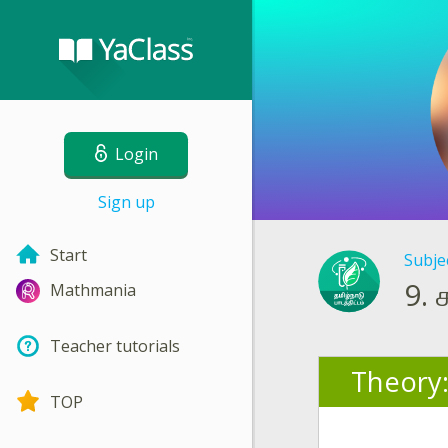
Login
Sign up
Start
Subje
9.
க
Mathmania
Teacher tutorials
Theory
TOP