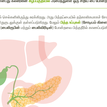
என்பது கல்லீரலின்
கீழ்ப்பகுதியில்
அமைந்துள்ள ஒரு சிறிய பை போன்ற
ல் செல்களிலிருந்து சுரக்கிறது. அது பித்தப்பையில் தற்காலிகமாகச் ச
ிறுகுடலுக்குள் தள்ளப்படுகிறது. மேலும்
பித்த உப்புகள்
(
சோடியம் கிளை
(
பைலிரூபின்
மற்றும்
பைலிவிரிடின்
) போன்றவை பித்தநீரில் காணப்படுக