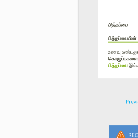
பித்தப்பை
பித்தப்பையின்
உணவு உண்டது
கொழுப்புகளைச
பித்தப்பை
இல்ல
Previ
REG