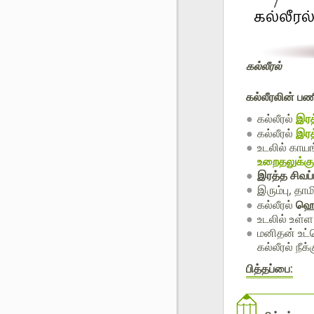
கல்லீரல்
கல்லீரலின் ப
கல்லீரல்
இரத
கல்லீரல்
இரத
உடலில் காயங
உறைதலுக்கு
இரத்த சிவப
இரும்பு, தா
கல்லீரல்
ஹெ
உடலில் உள்ள
மனிதன் உட்
கல்லீரல் நீக்
பித்தப்பை: