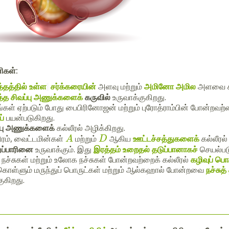
ணிகள்:
்தத்தில் உள்ள
சர்க்கரையின்
அளவு மற்றும்
அமினோ அமில
அளவை சர
்த சிவப்பு அணுக்களைக்
கருவில்
உருவாக்குகிறது.
்கள் ஏற்படும் போது பைபிரினோஜன் மற்றும் புரோத்ராம்பின் போன்றவற்
ப்
பயன்படுகிறது.
்பு அணுக்களைக்
கல்லீரல் அழிக்கிறது.
மிரம், வைட்டமின்கள்
மற்றும்
ஆகிய
ஊட்டச்சத்துகளைக்
கல்லீரல
A
D
ப்பாரினை
உருவாக்கும். இது
இரத்தம் உறைதல் தடுப்பானாகச்
செயல்பட
 நச்சுகள் மற்றும் உலோக நச்சுகள் போன்றவற்றைக் கல்லீரல்
கழிவுப் ப
கொள்ளும் மருந்துப் பொருட்கள் மற்றும் ஆல்கஹால் போன்றவை
நச்சு
குகிறது.