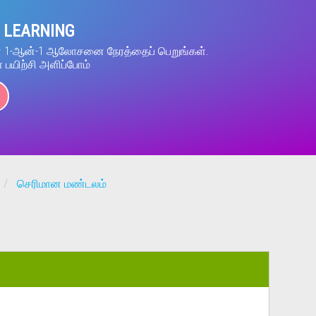
 LEARNING
ன் 1-ஆன்-1 ஆலோசனை நேரத்தைப் பெறுங்கள்.
் பயிற்சி அளிப்போம்
செரிமான மண்டலம்