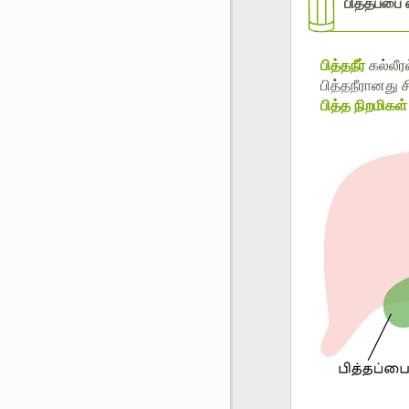
பித்தப்பை 
பித்தநீர்
கல்லீர
பித்தநீரானது ச
பித்த நிறமிகள்