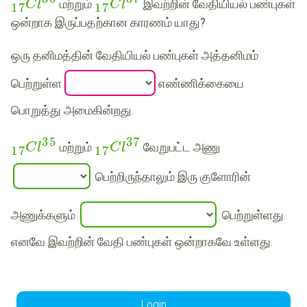
மற்றும்
இவற்றின் வேதியியல் பண்புகள்
C
l
C
l
1
1
7
7
ஒன்றாக இருப்பதற்கான காரணம் யாது?
ஒரு தனிமத்தின் வேதியியல் பண்புகள் அத்தனிமம்
பெற்றுள்ள
எண்ணிக்கையை
பொறுத்து அமைகின்றது.
3
5
3
7
மற்றும்
வேறுபட்ட அணு
C
l
C
l
1
1
7
7
பெற்றிருந்தாலும் இரு குளோரின்
அணுக்களும்
பெற்றுள்ளது.
எனவே இவற்றின் வேதி பண்புகள் ஒன்றாகவே உள்ளது.
Login