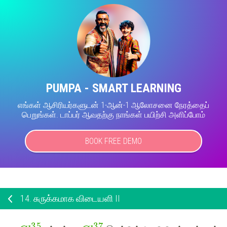
PUMPA - SMART LEARNING
எங்கள் ஆசிரியர்களுடன் 1-ஆன்-1 ஆலோசனை நேரத்தைப்
பெறுங்கள். டாப்பர் ஆவதற்கு நாங்கள் பயிற்சி அளிப்போம்
BOOK FREE DEMO
14.
சுருக்கமாக விடையளி II
3
5
3
7