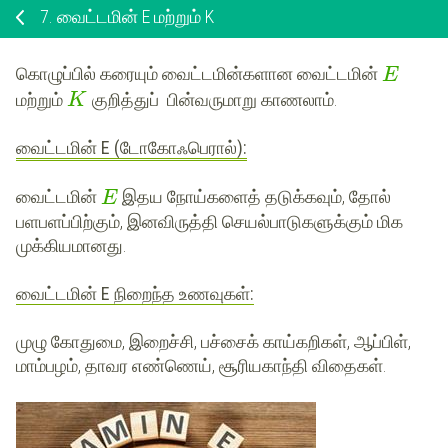
7.
வைட்டமின் E மற்றும் K
கொழுப்பில் கரையும் வைட்டமின்களான
வைட்டமின்
E
மற்றும்
குறித்துப் பின்வருமாறு காணலாம்.
K
வைட்டமின் E (டோகோ
ஃ
பெரால்):
வைட்டமின்
இதய நோய்களைத்
தடுக்கவும்
,
தோல்
E
பளபளப்பிற்கும்
,
இனவிருத்தி செயல்பாடுகளுக்கும்
மிக
முக்கியமானது.
வைட்டமின் E நிறைந்த உணவுகள்:
முழு கோதுமை, இறைச்சி, பச்சைக் காய்கறிகள், ஆப்பிள்,
மாம்பழம், தாவர எண்ணெய், சூரியகாந்தி விதைகள்.