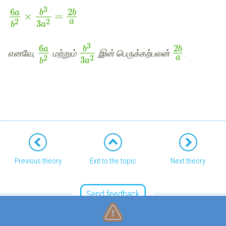
3
6
2
a
b
b
×
=
2
2
a
3
a
b
3
6
2
a
b
b
எனவே,
மற்றும்
இன் பெருக்கற்பலன்
.
2
2
a
3
a
b
Previous theory
Exit to the topic
Next theory
Send feedback