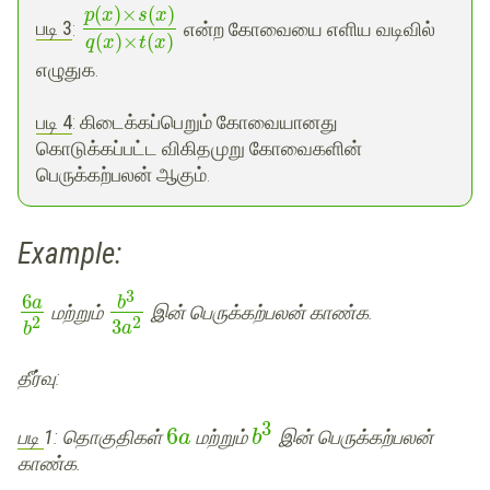
(
)
×
(
)
p
x
s
x
படி
3
:
என்ற கோவையை எளிய வடிவில்
(
)
×
(
)
q
x
t
x
எழுதுக.
படி
4
: கிடைக்கப்பெறும் கோவையானது
கொடுக்கப்பட்ட விகிதமுறு கோவைகளின்
பெருக்கற்பலன் ஆகும்.
Example:
3
6
a
b
மற்றும்
இன் பெருக்கற்பலன் காண்க.
2
2
3
a
b
தீர்வு
:
3
6
படி
1
: தொகுதிகள்
மற்றும்
இன் பெருக்கற்பலன்
a
b
காண்க.