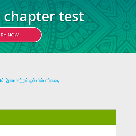
 chapter test
TRY NOW
் இனமாற்றம் ஓர் மீள்பார்வை,