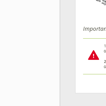
Importan
1
வ
2
வ