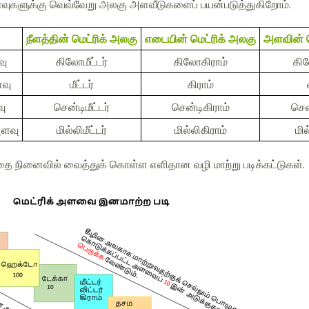
ுகளுக்கு வெவ்வேறு அலகு அளவீடுகளைப் பயன்படுத்துகிறோம்.
நீளத்தின் மெட்ரிக் அலகு
எடையின் மெட்ரிக் அலகு
அளவின் ம
வு
கிலோமீட்டர்
கிலோகிராம்
கில
வு
மீட்டர்
கிராம்
ு
சென்டிமீட்டர்
சென்டிகிராம்
சென
அளவு
மில்லிமீட்டர்
மில்லிகிராம்
மில
தை நினைவில் வைத்துக் கொள்ள எளிதான வழி மாற்று படிக்கட்டுகள்.