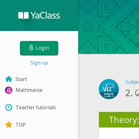
Login
Sign up
Start
Subje
2.
Mathmania
Teacher tutorials
Theory
TOP