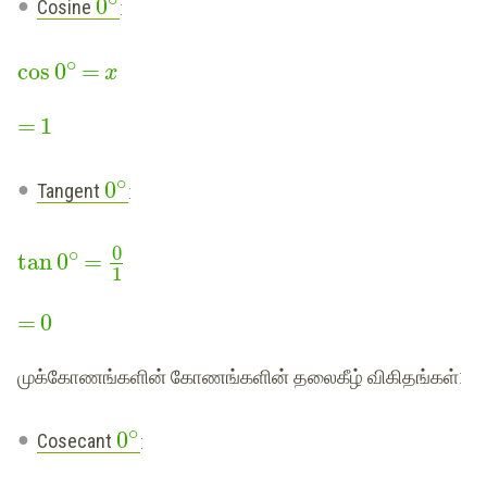
0
Cosine
:
∘
cos
0
=
x
=
1
∘
0
Tangent
:
0
∘
tan
0
=
1
=
0
முக்கோணங்களின் கோணங்களின் தலைகீழ் விகிதங்கள்:
∘
0
Cosecant
: