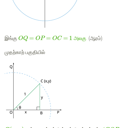
=
=
=
1
இங்கு
அலகு
(ஆரம்).
O
Q
O
P
O
C
முதற்காற் பகுதியில்