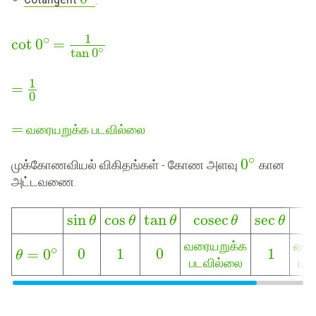
1
∘
cot
0
=
∘
tan
0
1
=
0
=
வரையறுக்க படவில்லை
∘
0
முக்கோணவியல் விகிதங்கள் - கோண அளவு
கான
அட்டவணை.
sin
cos
tan
cosec
sec
θ
θ
θ
θ
θ
வரையறுக்க
வரை
∘
0
1
0
1
=
0
θ
படவில்லை
பட