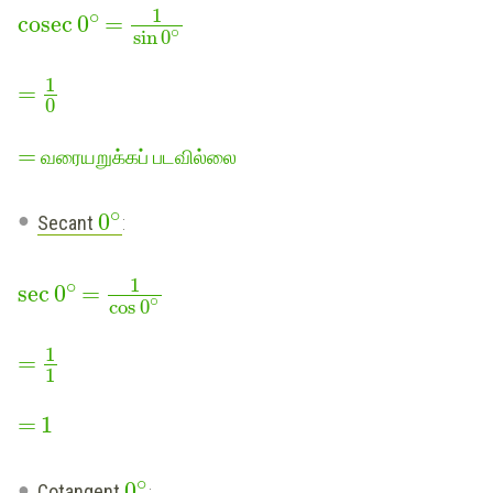
1
∘
cosec
0
=
∘
sin
0
1
=
0
=
வரையறுக்கப் படவில்லை
∘
0
Secant
:
1
∘
sec
0
=
∘
cos
0
1
=
1
=
1
∘
0
Cotangent
: