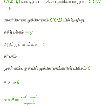
(
,
)
∠
என்பது வட்டத்தின் புள்ளிகள் மற்றும்
C
x
y
C
O
B
=
.
θ
sஎண்கோண முக்கோணம்
யில் இருந்து:
C
O
B
=
எதிர் பக்கம்
y
=
அடுத்துள்ள பக்கம்
x
=
1
கர்ணம்
முதற் காற்பகுதியில் முக்கோணங்களின் விகிதம்
.
C
Sine
:
θ
எதிர்
பக்கம்
sin
=
θ
கர்ணம்