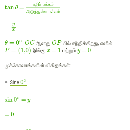
எதிர்
பக்கம்
tan
=
θ
அடுத்துள்ள
பக்கம்
y
=
x
∘
=
0
,
ஆனது
யில் சந்திக்கிறது, எனில்
θ
O
C
O
P
=
(
1,0
)
=
1
=
0
இங்கு
மற்றும்
.
P
x
y
முக்கோணங்களின் விகிதங்கள்:
∘
0
Sine
:
∘
sin
0
=
y
=
0
∘