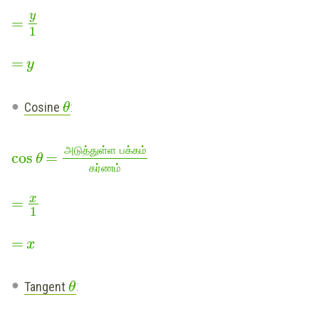
y
=
1
=
y
Cosine
:
θ
அடுத்துள்ள
பக்கம்
cos
=
θ
கர்ணம்
x
=
1
=
x
Tangent
:
θ