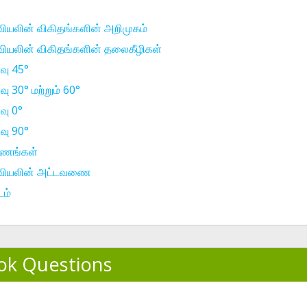
யலின் விகிதங்களின் அறிமுகம்
யலின் விகிதங்களின் தலைகீழிகள்
ு 45°
30° மற்றும் 60°
ு 0°
ு 90°
கோணங்கள்
ியலின் அட்டவணை
ம்
ok Questions