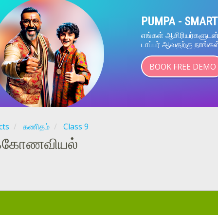
PUMPA - SMART
எங்கள் ஆசிரியர்களுட
டாப்பர் ஆவதற்கு நாங்கள
BOOK FREE DEMO
cts
கணிதம்
Class 9
க்கோணவியல்