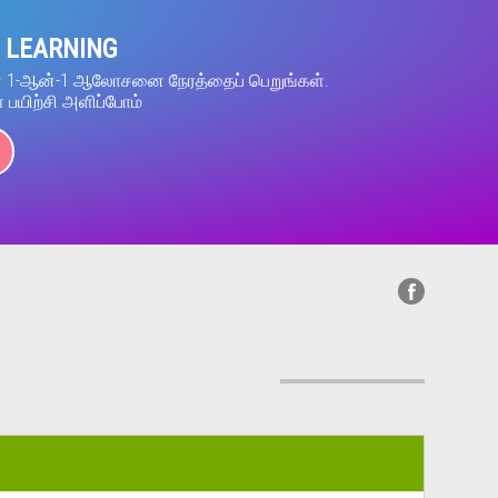
 LEARNING
ன் 1-ஆன்-1 ஆலோசனை நேரத்தைப் பெறுங்கள்.
் பயிற்சி அளிப்போம்