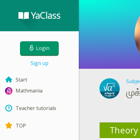
Login
Sign up
Start
Subje
மு
Mathmania
Teacher tutorials
TOP
Theory